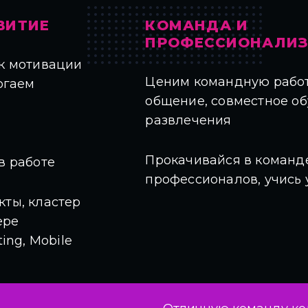
ВИТИЕ
КОМАНДА И
ПРОФЕССИОНАЛИ
к мотивации
Ценим командную работ
огаем
общение, совместное об
развлечения
Прокачивайся в команд
в работе
профессионалов, учись 
ты, кластер
ере
ting, Mobile