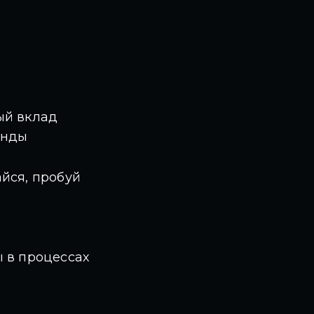
ый вклад
анды
йся, пробуй
 в процессах