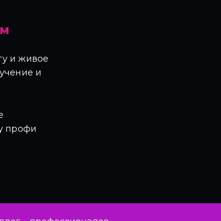
ЗМ
у и живое
учение и
е
у профи