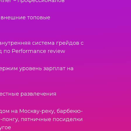
ллег – профессионалов
 внешние топовые
 внутренняя система грейдов с
д по Performance review
ержим уровень зарплат на
м
местные развлечения
ом на Москву-реку, барбекю-
г-понгу, пятничные посиделки
угое