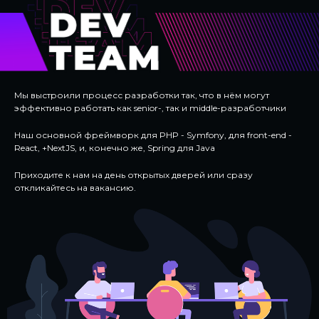
Мы выстроили процесс разработки так, что в нём могут
эффективно работать как senior-, так и middle-разработчики
Наш основной фреймворк для PHP - Symfony, для front-end -
React, +NextJS, и, конечно же, Spring для Java
Приходите к нам на день открытых дверей или сразу
откликайтесь на вакансию.