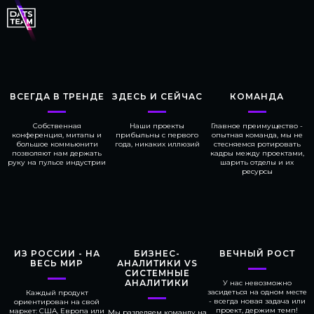
ВСЕГДА В ТРЕНДЕ
ЗДЕСЬ И СЕЙЧАС
КОМАНДА
Собственная
Наши проекты
Главное преимущество -
конференция, митапы и
прибыльны с первого
опытная команда, мы не
большое коммьюнити
года, никаких иллюзий
стесняемся ротировать
позволяют нам держать
кадры между проектами,
руку на пульсе индустрии
шарить отделы и их
ресурсы
ИЗ РОССИИ - НА
БИЗНЕС-
ВЕЧНЫЙ РОСТ
ВЕСЬ МИР
АНАЛИТИКИ VS
СИСТЕМНЫЕ
АНАЛИТИКИ
У нас невозможно
засидеться на одном месте
Каждый продукт
- всегда новая задача или
ориентирован на свой
проект, держим темп!
маркет: США, Европа или
Мы разделяем команду на