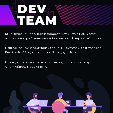
Мы выстроили процесс разработки так, что в нём могут
эффективно работать как senior-, так и middle-разработчики
Наш основной фреймворк для PHP - Symfony, для front-end -
React, +NextJS, и, конечно же, Spring для Java
Приходите к нам на день открытых дверей или сразу
откликайтесь на вакансию.