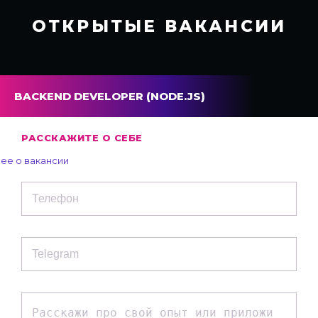
ОТКРЫТЫЕ ВАКАНСИИ
BACKEND DEVELOPER (NODE.JS)
РАССКАЖИТЕ О СЕБЕ
ее о вакансии